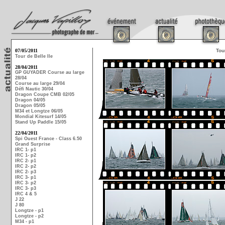
07/05/2011
Tou
Tour de Belle Ile
28/04/2011
GP GUYADER Course au large
28/04
Course au large 29/04
Défi Nautic 30/04
Dragon Coupe CMB 02/05
Dragon 04/05
Dragon 05/05
M34 et Longtze 06/05
Mondial Kitesurf 14/05
Stand Up Paddle 15/05
22/04/2011
Spi Ouest France - Class 6.50
Grand Surprise
IRC 1- p1
IRC 1- p2
IRC 2- p1
IRC 2- p2
IRC 2- p3
IRC 3- p1
IRC 3- p2
IRC 3- p3
IRC 4 & 5
J 22
J 80
Longtze - p1
Longtze - p2
M34 - p1