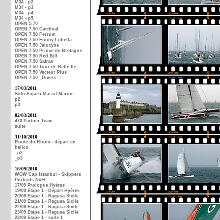
M34 - p2
M34 - p3
M34 - p4
M34 - p5
OPEN 5.70
OPEN 7.50 Cardinal
OPEN 7.50 Ferrum
OPEN 7.50 Funny Lobella
OPEN 7.50 Jalucyne
OPEN 7.50 Prince de Bretagne
OPEN 7.50 Red Bill
OPEN 7.50 Safran
OPEN 7.50 Tour de Belle Ile
OPEN 7.50 Vecteur Plus
OPEN 7.50 _Divers
17/03/2011
Solo Figaro Massif Marine
p2
p3
02/03/2011
470 Partner Team
suite
31/10/2010
Route du Rhum - départ en
hélico
_p2
_p3
16/09/2010
WOW Cap Istanbul - Skippers
Portraits N&B
17/09 Prologue Hyères
19/09 Etape 1 - Départ Hyères
20/09 Etape 1 - Ragusa Sicile
21/09 Etape 1 - Ragusa Sicile
22/09 Etape 1 - Ragusa Sicile
23/09 Etape 1 - Ragusa Sicile
23/09 Etape 1 - suite 1