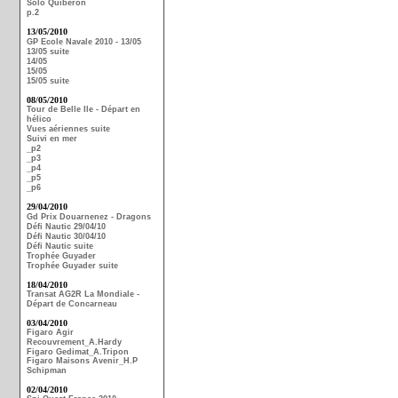
Solo Quiberon
p.2
13/05/2010
GP Ecole Navale 2010 - 13/05
13/05 suite
14/05
15/05
15/05 suite
08/05/2010
Tour de Belle Ile - Départ en
hélico
Vues aériennes suite
Suivi en mer
_p2
_p3
_p4
_p5
_p6
29/04/2010
Gd Prix Douarnenez - Dragons
Défi Nautic 29/04/10
Défi Nautic 30/04/10
Défi Nautic suite
Trophée Guyader
Trophée Guyader suite
18/04/2010
Transat AG2R La Mondiale -
Départ de Concarneau
03/04/2010
Figaro Agir
Recouvrement_A.Hardy
Figaro Gedimat_A.Tripon
Figaro Maisons Avenir_H.P
Schipman
02/04/2010