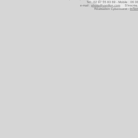
Tel : 02 97 55 83 69 - Mobile : 06 
e-mail :
photo@vapillon.com
S'inscrire 
Réalisation Cyberouest -
InTer