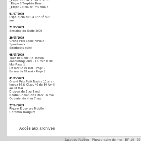
_Etape 3 Arrivée Brest suite
_Etape 3 Trophée Brest
_Etape 3 Remise Prix finale
01/07/2009
Expo plein air La Trinité sur
mer
21/05/2009
Semaine du Golfe 2009
20/05/2009
Grand Prix Ecole Navale -
Sportboats
Spotboats suite
08/05/2009
Tour de Belle Ile- Ineum
consulting 2009 - En mer le 09
Mai-Page 1
En mer le 09 mai - Page 2
En mer le 09 mai - Page 3
01/05/2009
Grand Prix Petit Navire 10 ans -
Imoca 60 & Class 40 du 30 Avril
au 03 Mai
Dragon du 2 au 9 mai
Nautic Champions Race 05 mai
Optimist du 4 au 7 mai
27/04/2009
Figaro E.Leclerc Mobile -
Corentin Douguet
Accès aux archives
Jacques Vapillon - Photographe de mer - BP 16 - 5