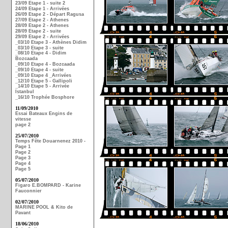
23/09 Etape 1 - suite 2
24/09 Etape 1 - Arrivées
26/09 Etape 2 - Départ Ragusa
27/09 Etape 2 - Athenes
28/09 Etape 2 - Athenes
28/09 Etape 2 - suite
29/09 Etape 2 - Arrivées
_03/10 Etape 3 - Athènes Didim
_03/10 Etape 3 - suite
_08/10 Etape 4 - Didim
Bozcaada
_09/10 Etape 4 - Bozcaada
_09/10 Etape 4 - suite
_09/10 Etape 4 _Arrivées
_12/10 Etape 5 - Gallipoli
_14/10 Etape 5 - Arrivée
Istanbul
_16/10 Trophée Bosphore
11/09/2010
Essai Bateaux Engins de
vitesse
page 2
25/07/2010
Temps Fête Douarnenez 2010 -
Page 1
Page 2
Page 3
Page 4
Page 5
05/07/2010
Figaro E.BOMPARD - Karine
Fauconnier
02/07/2010
MARINE POOL & Kito de
Pavant
18/06/2010