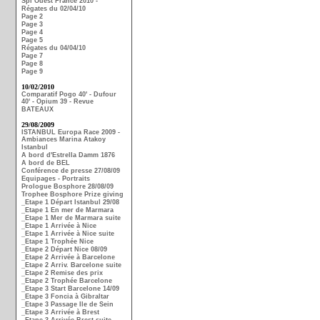
Spi Ouest France 2010 -
Régates du 02/04/10
Page 2
Page 3
Page 4
Page 5
Régates du 04/04/10
Page 7
Page 8
Page 9
10/02/2010
Comparatif Pogo 40' - Dufour
40' - Opium 39 - Revue
BATEAUX
29/08/2009
ISTANBUL Europa Race 2009 -
Ambiances Marina Atakoy
Istanbul
A bord d'Estrella Damm 1876
A bord de BEL
Conférence de presse 27/08/09
Equipages - Portraits
Prologue Bosphore 28/08/09
Trophee Bosphore Prize giving
_Etape 1 Départ Istanbul 29/08
_Etape 1 En mer de Marmara
_Etape 1 Mer de Marmara suite
_Etape 1 Arrivée à Nice
_Etape 1 Arrivée à Nice suite
_Etape 1 Trophée Nice
_Etape 2 Départ Nice 08/09
_Etape 2 Arrivée à Barcelone
_Etape 2 Arriv. Barcelone suite
_Etape 2 Remise des prix
_Etape 2 Trophée Barcelone
_Etape 3 Start Barcelone 14/09
_Etape 3 Foncia à Gibraltar
_Etape 3 Passage Ile de Sein
_Etape 3 Arrivée à Brest