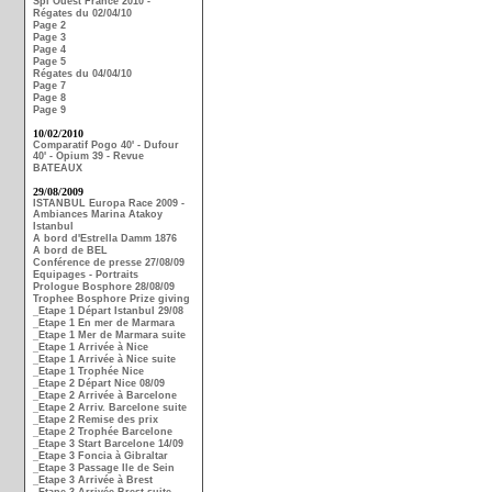
Spi Ouest France 2010 -
Régates du 02/04/10
Page 2
Page 3
Page 4
Page 5
Régates du 04/04/10
Page 7
Page 8
Page 9
10/02/2010
Comparatif Pogo 40' - Dufour
40' - Opium 39 - Revue
BATEAUX
29/08/2009
ISTANBUL Europa Race 2009 -
Ambiances Marina Atakoy
Istanbul
A bord d'Estrella Damm 1876
A bord de BEL
Conférence de presse 27/08/09
Equipages - Portraits
Prologue Bosphore 28/08/09
Trophee Bosphore Prize giving
_Etape 1 Départ Istanbul 29/08
_Etape 1 En mer de Marmara
_Etape 1 Mer de Marmara suite
_Etape 1 Arrivée à Nice
_Etape 1 Arrivée à Nice suite
_Etape 1 Trophée Nice
_Etape 2 Départ Nice 08/09
_Etape 2 Arrivée à Barcelone
_Etape 2 Arriv. Barcelone suite
_Etape 2 Remise des prix
_Etape 2 Trophée Barcelone
_Etape 3 Start Barcelone 14/09
_Etape 3 Foncia à Gibraltar
_Etape 3 Passage Ile de Sein
_Etape 3 Arrivée à Brest