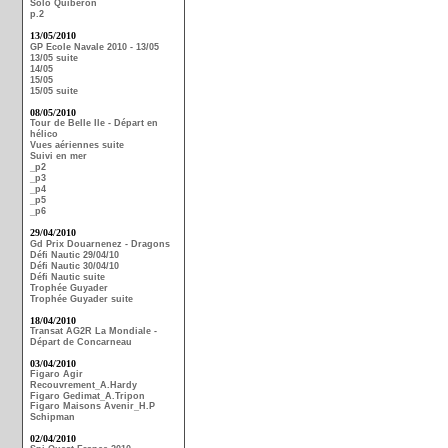
Solo Quiberon
p.2
13/05/2010
GP Ecole Navale 2010 - 13/05
13/05 suite
14/05
15/05
15/05 suite
08/05/2010
Tour de Belle Ile - Départ en
hélico
Vues aériennes suite
Suivi en mer
_p2
_p3
_p4
_p5
_p6
29/04/2010
Gd Prix Douarnenez - Dragons
Défi Nautic 29/04/10
Défi Nautic 30/04/10
Défi Nautic suite
Trophée Guyader
Trophée Guyader suite
18/04/2010
Transat AG2R La Mondiale -
Départ de Concarneau
03/04/2010
Figaro Agir
Recouvrement_A.Hardy
Figaro Gedimat_A.Tripon
Figaro Maisons Avenir_H.P
Schipman
02/04/2010