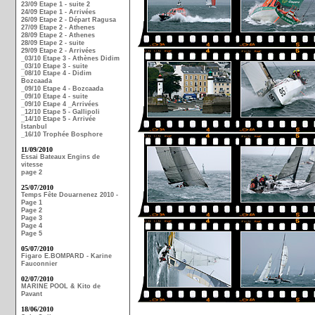
23/09 Etape 1 - suite 2
24/09 Etape 1 - Arrivées
26/09 Etape 2 - Départ Ragusa
27/09 Etape 2 - Athenes
28/09 Etape 2 - Athenes
28/09 Etape 2 - suite
29/09 Etape 2 - Arrivées
_03/10 Etape 3 - Athènes Didim
_03/10 Etape 3 - suite
_08/10 Etape 4 - Didim
Bozcaada
_09/10 Etape 4 - Bozcaada
_09/10 Etape 4 - suite
_09/10 Etape 4 _Arrivées
_12/10 Etape 5 - Gallipoli
_14/10 Etape 5 - Arrivée
Istanbul
_16/10 Trophée Bosphore
11/09/2010
Essai Bateaux Engins de
vitesse
page 2
25/07/2010
Temps Fête Douarnenez 2010 -
Page 1
Page 2
Page 3
Page 4
Page 5
05/07/2010
Figaro E.BOMPARD - Karine
Fauconnier
02/07/2010
MARINE POOL & Kito de
Pavant
18/06/2010