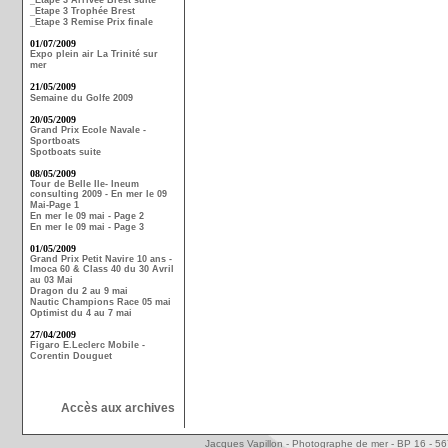
_Etape 3 Arrivée Brest suite
_Etape 3 Trophée Brest
_Etape 3 Remise Prix finale
01/07/2009
Expo plein air La Trinité sur
mer
21/05/2009
Semaine du Golfe 2009
20/05/2009
Grand Prix Ecole Navale -
Sportboats
Spotboats suite
08/05/2009
Tour de Belle Ile- Ineum
consulting 2009 - En mer le 09
Mai-Page 1
En mer le 09 mai - Page 2
En mer le 09 mai - Page 3
01/05/2009
Grand Prix Petit Navire 10 ans -
Imoca 60 & Class 40 du 30 Avril
au 03 Mai
Dragon du 2 au 9 mai
Nautic Champions Race 05 mai
Optimist du 4 au 7 mai
27/04/2009
Figaro E.Leclerc Mobile -
Corentin Douguet
Accès aux archives
Jacques Vapillon - Photographe de mer - BP 16 - 5