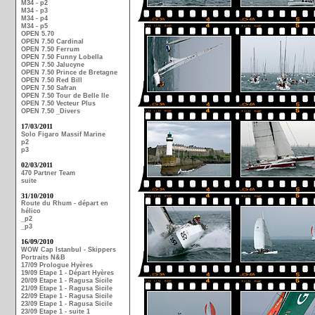
M34 - p2
M34 - p3
M34 - p4
M34 - p5
OPEN 5.70
OPEN 7.50 Cardinal
OPEN 7.50 Ferrum
OPEN 7.50 Funny Lobella
OPEN 7.50 Jalucyne
OPEN 7.50 Prince de Bretagne
OPEN 7.50 Red Bill
OPEN 7.50 Safran
OPEN 7.50 Tour de Belle Ile
OPEN 7.50 Vecteur Plus
OPEN 7.50 _Divers
17/03/2011
Solo Figaro Massif Marine
p2
p3
02/03/2011
470 Partner Team
suite
31/10/2010
Route du Rhum - départ en
hélico
_p2
_p3
16/09/2010
WOW Cap Istanbul - Skippers
Portraits N&B
17/09 Prologue Hyères
19/09 Etape 1 - Départ Hyères
20/09 Etape 1 - Ragusa Sicile
21/09 Etape 1 - Ragusa Sicile
22/09 Etape 1 - Ragusa Sicile
23/09 Etape 1 - Ragusa Sicile
23/09 Etape 1 - suite 1