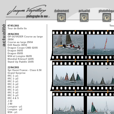
07/05/2011
Tou
Tour de Belle Ile
28/04/2011
GP GUYADER Course au large
28/04
Course au large 29/04
Défi Nautic 30/04
Dragon Coupe CMB 02/05
Dragon 04/05
Dragon 05/05
M34 et Longtze 06/05
Mondial Kitesurf 14/05
Stand Up Paddle 15/05
22/04/2011
Spi Ouest France - Class 6.50
Grand Surprise
IRC 1- p1
IRC 1- p2
IRC 2- p1
IRC 2- p2
IRC 2- p3
IRC 3- p1
IRC 3- p2
IRC 3- p3
IRC 4 & 5
J 22
J 80
Longtze - p1
Longtze - p2
M34 - p1