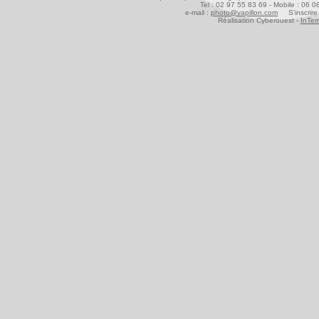
Tel : 02 97 55 83 69 - Mobile : 06 
e-mail :
photo@vapillon.com
S'inscrire 
Réalisation Cyberouest -
InTer