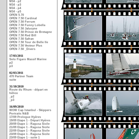
M34 - p2
M34 - p3
M34 - p4
M34 - p5
OPEN 5.70
OPEN 7.50 Cardinal
OPEN 7.50 Ferrum
OPEN 7.50 Funny Lobella
OPEN 7.50 Jalucyne
OPEN 7.50 Prince de Bretagne
OPEN 7.50 Red Bill
OPEN 7.50 Safran
OPEN 7.50 Tour de Belle Ile
OPEN 7.50 Vecteur Plus
OPEN 7.50 _Divers
17/03/2011
Solo Figaro Massif Marine
p2
p3
02/03/2011
470 Partner Team
suite
31/10/2010
Route du Rhum - départ en
hélico
_p2
_p3
16/09/2010
WOW Cap Istanbul - Skippers
Portraits N&B
17/09 Prologue Hyères
19/09 Etape 1 - Départ Hyères
20/09 Etape 1 - Ragusa Sicile
21/09 Etape 1 - Ragusa Sicile
22/09 Etape 1 - Ragusa Sicile
23/09 Etape 1 - Ragusa Sicile
23/09 Etape 1 - suite 1