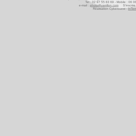
Tel : 02 97 55 83 69 - Mobile : 06 
e-mail :
photo@vapillon.com
S'inscrire 
Réalisation Cyberouest -
InTer