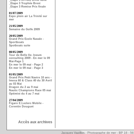
_Etape 3 Arrivée Brest suite
_Etape 3 Trophée Brest
_Etape 3 Remise Prix finale
01/07/2009
Expo plein air La Trinité sur
mer
21/05/2009
Semaine du Golfe 2009
20/05/2009
Grand Prix Ecole Navale -
Sportboats
Spotboats suite
08/05/2009
Tour de Belle Ile- Ineum
consulting 2009 - En mer le 09
Mai-Page 1
En mer le 09 mai - Page 2
En mer le 09 mai - Page 3
01/05/2009
Grand Prix Petit Navire 10 ans -
Imoca 60 & Class 40 du 30 Avril
au 03 Mai
Dragon du 2 au 9 mai
Nautic Champions Race 05 mai
Optimist du 4 au 7 mai
27/04/2009
Figaro E.Leclerc Mobile -
Corentin Douguet
Accès aux archives
Jacques Vapillon - Photographe de mer - BP 16 - 5