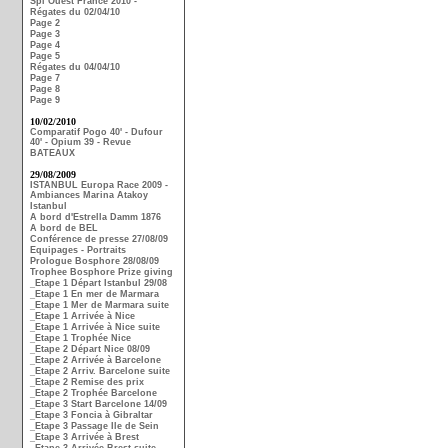
Spi Ouest France 2010 -
Régates du 02/04/10
Page 2
Page 3
Page 4
Page 5
Régates du 04/04/10
Page 7
Page 8
Page 9
10/02/2010
Comparatif Pogo 40' - Dufour
40' - Opium 39 - Revue
BATEAUX
29/08/2009
ISTANBUL Europa Race 2009 -
Ambiances Marina Atakoy
Istanbul
A bord d'Estrella Damm 1876
A bord de BEL
Conférence de presse 27/08/09
Equipages - Portraits
Prologue Bosphore 28/08/09
Trophee Bosphore Prize giving
_Etape 1 Départ Istanbul 29/08
_Etape 1 En mer de Marmara
_Etape 1 Mer de Marmara suite
_Etape 1 Arrivée à Nice
_Etape 1 Arrivée à Nice suite
_Etape 1 Trophée Nice
_Etape 2 Départ Nice 08/09
_Etape 2 Arrivée à Barcelone
_Etape 2 Arriv. Barcelone suite
_Etape 2 Remise des prix
_Etape 2 Trophée Barcelone
_Etape 3 Start Barcelone 14/09
_Etape 3 Foncia à Gibraltar
_Etape 3 Passage Ile de Sein
_Etape 3 Arrivée à Brest