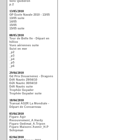
Solo Quiberon
p.2
13/05/2010
GP Ecole Navale 2010 - 13/05
13/05 suite
14/05
15/05
15/05 suite
08/05/2010
Tour de Belle Ile - Départ en
hélico
Vues aériennes suite
Suivi en mer
_p2
_p3
_p4
_p5
_p6
29/04/2010
Gd Prix Douarnenez - Dragons
Défi Nautic 29/04/10
Défi Nautic 30/04/10
Défi Nautic suite
Trophée Guyader
Trophée Guyader suite
18/04/2010
Transat AG2R La Mondiale -
Départ de Concarneau
03/04/2010
Figaro Agir
Recouvrement_A.Hardy
Figaro Gedimat_A.Tripon
Figaro Maisons Avenir_H.P
Schipman
02/04/2010