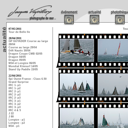
07/05/2011
Tou
Tour de Belle Ile
28/04/2011
GP GUYADER Course au large
28/04
Course au large 29/04
Défi Nautic 30/04
Dragon Coupe CMB 02/05
Dragon 04/05
Dragon 05/05
M34 et Longtze 06/05
Mondial Kitesurf 14/05
Stand Up Paddle 15/05
22/04/2011
Spi Ouest France - Class 6.50
Grand Surprise
IRC 1- p1
IRC 1- p2
IRC 2- p1
IRC 2- p2
IRC 2- p3
IRC 3- p1
IRC 3- p2
IRC 3- p3
IRC 4 & 5
J 22
J 80
Longtze - p1
Longtze - p2
M34 - p1