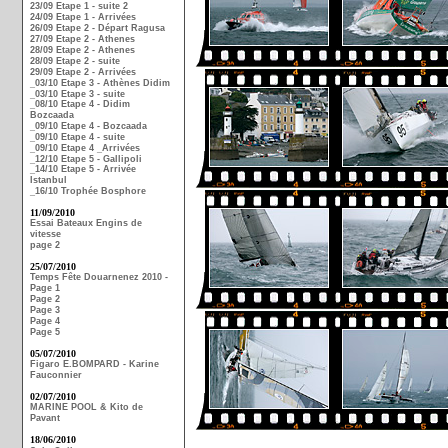
23/09 Etape 1 - suite 2
24/09 Etape 1 - Arrivées
26/09 Etape 2 - Départ Ragusa
27/09 Etape 2 - Athenes
28/09 Etape 2 - Athenes
28/09 Etape 2 - suite
29/09 Etape 2 - Arrivées
_03/10 Etape 3 - Athènes Didim
_03/10 Etape 3 - suite
_08/10 Etape 4 - Didim
Bozcaada
_09/10 Etape 4 - Bozcaada
_09/10 Etape 4 - suite
_09/10 Etape 4 _Arrivées
_12/10 Etape 5 - Gallipoli
_14/10 Etape 5 - Arrivée
Istanbul
_16/10 Trophée Bosphore
11/09/2010
Essai Bateaux Engins de
vitesse
page 2
25/07/2010
Temps Fête Douarnenez 2010 -
Page 1
Page 2
Page 3
Page 4
Page 5
05/07/2010
Figaro E.BOMPARD - Karine
Fauconnier
02/07/2010
MARINE POOL & Kito de
Pavant
18/06/2010