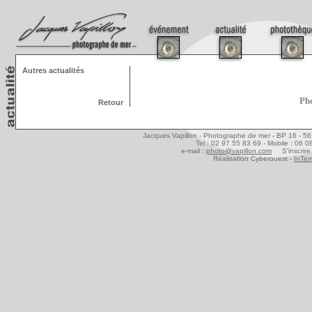
Autres actualités
Pho
Retour
Jacques Vapillon - Photographe de mer - BP 16 - 5
Tel : 02 97 55 83 69 - Mobile : 06 
e-mail :
photo@vapillon.com
S'inscrire 
Réalisation Cyberouest -
InTer