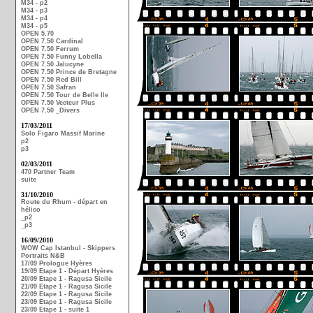
M34 - p2
M34 - p3
M34 - p4
M34 - p5
OPEN 5.70
OPEN 7.50 Cardinal
OPEN 7.50 Ferrum
OPEN 7.50 Funny Lobella
OPEN 7.50 Jalucyne
OPEN 7.50 Prince de Bretagne
OPEN 7.50 Red Bill
OPEN 7.50 Safran
OPEN 7.50 Tour de Belle Ile
OPEN 7.50 Vecteur Plus
OPEN 7.50 _Divers
17/03/2011
Solo Figaro Massif Marine
p2
p3
02/03/2011
470 Partner Team
suite
31/10/2010
Route du Rhum - départ en
hélico
_p2
_p3
16/09/2010
WOW Cap Istanbul - Skippers
Portraits N&B
17/09 Prologue Hyères
19/09 Etape 1 - Départ Hyères
20/09 Etape 1 - Ragusa Sicile
21/09 Etape 1 - Ragusa Sicile
22/09 Etape 1 - Ragusa Sicile
23/09 Etape 1 - Ragusa Sicile
23/09 Etape 1 - suite 1