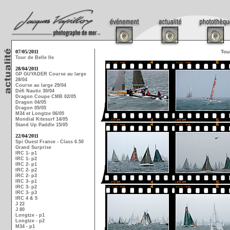
07/05/2011
Tou
Tour de Belle Ile
28/04/2011
GP GUYADER Course au large
28/04
Course au large 29/04
Défi Nautic 30/04
Dragon Coupe CMB 02/05
Dragon 04/05
Dragon 05/05
M34 et Longtze 06/05
Mondial Kitesurf 14/05
Stand Up Paddle 15/05
22/04/2011
Spi Ouest France - Class 6.50
Grand Surprise
IRC 1- p1
IRC 1- p2
IRC 2- p1
IRC 2- p2
IRC 2- p3
IRC 3- p1
IRC 3- p2
IRC 3- p3
IRC 4 & 5
J 22
J 80
Longtze - p1
Longtze - p2
M34 - p1