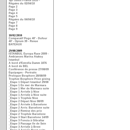
Spi Ouest France 2010 -
Régates du 02/04/10
Page 2
Page 3
Page 4
Page 5
Régates du 04/04/10
Page 7
Page 8
Page 9
10/02/2010
Comparatif Pogo 40' - Dufour
40' - Opium 39 - Revue
BATEAUX
29/08/2009
ISTANBUL Europa Race 2009 -
Ambiances Marina Atakoy
Istanbul
A bord d'Estrella Damm 1876
A bord de BEL
Conférence de presse 27/08/09
Equipages - Portraits
Prologue Bosphore 28/08/09
Trophee Bosphore Prize giving
_Etape 1 Départ Istanbul 29/08
_Etape 1 En mer de Marmara
_Etape 1 Mer de Marmara suite
_Etape 1 Arrivée à Nice
_Etape 1 Arrivée à Nice suite
_Etape 1 Trophée Nice
_Etape 2 Départ Nice 08/09
_Etape 2 Arrivée à Barcelone
_Etape 2 Arriv. Barcelone suite
_Etape 2 Remise des prix
_Etape 2 Trophée Barcelone
_Etape 3 Start Barcelone 14/09
_Etape 3 Foncia à Gibraltar
_Etape 3 Passage Ile de Sein
_Etape 3 Arrivée à Brest