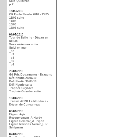
Solo Quiberon
p.2
13/05/2010
GP Ecole Navale 2010 - 13/05
13/05 suite
14/05
15/05
15/05 suite
08/05/2010
Tour de Belle Ile - Départ en
hélico
Vues aériennes suite
Suivi en mer
_p2
_p3
_p4
_p5
_p6
29/04/2010
Gd Prix Douarnenez - Dragons
Défi Nautic 29/04/10
Défi Nautic 30/04/10
Défi Nautic suite
Trophée Guyader
Trophée Guyader suite
18/04/2010
Transat AG2R La Mondiale -
Départ de Concarneau
03/04/2010
Figaro Agir
Recouvrement_A.Hardy
Figaro Gedimat_A.Tripon
Figaro Maisons Avenir_H.P
Schipman
02/04/2010