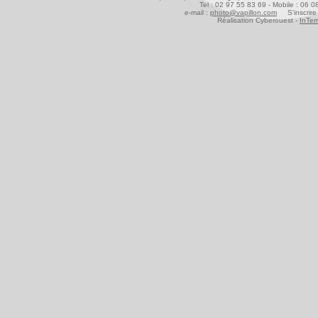
Tel : 02 97 55 83 69 - Mobile : 06 
e-mail :
photo@vapillon.com
S'inscrire 
Réalisation Cyberouest -
InTer