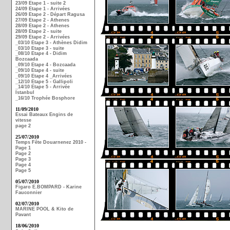
23/09 Etape 1 - suite 2
24/09 Etape 1 - Arrivées
26/09 Etape 2 - Départ Ragusa
27/09 Etape 2 - Athenes
28/09 Etape 2 - Athenes
28/09 Etape 2 - suite
29/09 Etape 2 - Arrivées
_03/10 Etape 3 - Athènes Didim
_03/10 Etape 3 - suite
_08/10 Etape 4 - Didim
Bozcaada
_09/10 Etape 4 - Bozcaada
_09/10 Etape 4 - suite
_09/10 Etape 4 _Arrivées
_12/10 Etape 5 - Gallipoli
_14/10 Etape 5 - Arrivée
Istanbul
_16/10 Trophée Bosphore
11/09/2010
Essai Bateaux Engins de
vitesse
page 2
25/07/2010
Temps Fête Douarnenez 2010 -
Page 1
Page 2
Page 3
Page 4
Page 5
05/07/2010
Figaro E.BOMPARD - Karine
Fauconnier
02/07/2010
MARINE POOL & Kito de
Pavant
18/06/2010