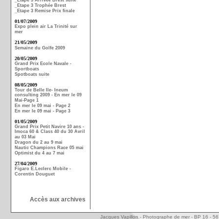
_Etape 3 Arrivée Brest suite
_Etape 3 Trophée Brest
_Etape 3 Remise Prix finale
01/07/2009
Expo plein air La Trinité sur
mer
21/05/2009
Semaine du Golfe 2009
20/05/2009
Grand Prix Ecole Navale -
Sportboats
Spotboats suite
08/05/2009
Tour de Belle Ile- Ineum
consulting 2009 - En mer le 09
Mai-Page 1
En mer le 09 mai - Page 2
En mer le 09 mai - Page 3
01/05/2009
Grand Prix Petit Navire 10 ans -
Imoca 60 & Class 40 du 30 Avril
au 03 Mai
Dragon du 2 au 9 mai
Nautic Champions Race 05 mai
Optimist du 4 au 7 mai
27/04/2009
Figaro E.Leclerc Mobile -
Corentin Douguet
Accès aux archives
Jacques Vapillon - Photographe de mer - BP 16 - 5