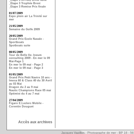
_Etape 3 Arrivée Brest suite
_Etape 3 Trophée Brest
_Etape 3 Remise Prix finale
01/07/2009
Expo plein air La Trinité sur
mer
21/05/2009
Semaine du Golfe 2009
20/05/2009
Grand Prix Ecole Navale -
Sportboats
Spotboats suite
08/05/2009
Tour de Belle Ile- Ineum
consulting 2009 - En mer le 09
Mai-Page 1
En mer le 09 mai - Page 2
En mer le 09 mai - Page 3
01/05/2009
Grand Prix Petit Navire 10 ans -
Imoca 60 & Class 40 du 30 Avril
au 03 Mai
Dragon du 2 au 9 mai
Nautic Champions Race 05 mai
Optimist du 4 au 7 mai
27/04/2009
Figaro E.Leclerc Mobile -
Corentin Douguet
Accès aux archives
Jacques Vapillon - Photographe de mer - BP 16 - 5