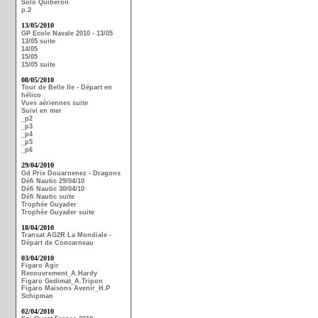
Solo Quiberon
p.2
13/05/2010
GP Ecole Navale 2010 - 13/05
13/05 suite
14/05
15/05
15/05 suite
08/05/2010
Tour de Belle Ile - Départ en
hélico
Vues aériennes suite
Suivi en mer
_p2
_p3
_p4
_p5
_p6
29/04/2010
Gd Prix Douarnenez - Dragons
Défi Nautic 29/04/10
Défi Nautic 30/04/10
Défi Nautic suite
Trophée Guyader
Trophée Guyader suite
18/04/2010
Transat AG2R La Mondiale -
Départ de Concarneau
03/04/2010
Figaro Agir
Recouvrement_A.Hardy
Figaro Gedimat_A.Tripon
Figaro Maisons Avenir_H.P
Schipman
02/04/2010