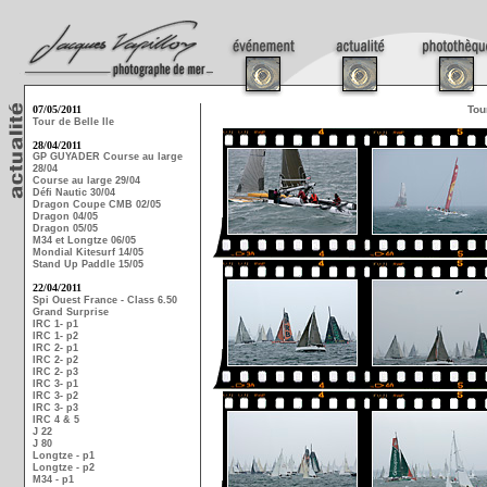
07/05/2011
Tou
Tour de Belle Ile
28/04/2011
GP GUYADER Course au large
28/04
Course au large 29/04
Défi Nautic 30/04
Dragon Coupe CMB 02/05
Dragon 04/05
Dragon 05/05
M34 et Longtze 06/05
Mondial Kitesurf 14/05
Stand Up Paddle 15/05
22/04/2011
Spi Ouest France - Class 6.50
Grand Surprise
IRC 1- p1
IRC 1- p2
IRC 2- p1
IRC 2- p2
IRC 2- p3
IRC 3- p1
IRC 3- p2
IRC 3- p3
IRC 4 & 5
J 22
J 80
Longtze - p1
Longtze - p2
M34 - p1