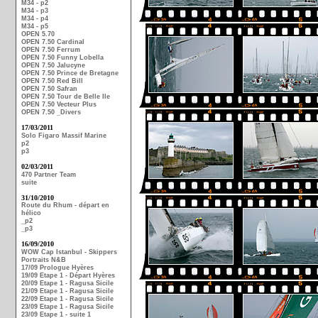
M34 - p2
M34 - p3
M34 - p4
M34 - p5
OPEN 5.70
OPEN 7.50 Cardinal
OPEN 7.50 Ferrum
OPEN 7.50 Funny Lobella
OPEN 7.50 Jalucyne
OPEN 7.50 Prince de Bretagne
OPEN 7.50 Red Bill
OPEN 7.50 Safran
OPEN 7.50 Tour de Belle Ile
OPEN 7.50 Vecteur Plus
OPEN 7.50 _Divers
17/03/2011
Solo Figaro Massif Marine
p2
p3
02/03/2011
470 Partner Team
suite
31/10/2010
Route du Rhum - départ en
hélico
_p2
_p3
16/09/2010
WOW Cap Istanbul - Skippers
Portraits N&B
17/09 Prologue Hyères
19/09 Etape 1 - Départ Hyères
20/09 Etape 1 - Ragusa Sicile
21/09 Etape 1 - Ragusa Sicile
22/09 Etape 1 - Ragusa Sicile
23/09 Etape 1 - Ragusa Sicile
23/09 Etape 1 - suite 1