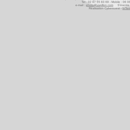
Tel : 02 97 55 83 69 - Mobile : 06 
e-mail :
photo@vapillon.com
S'inscrire 
Réalisation Cyberouest -
InTer