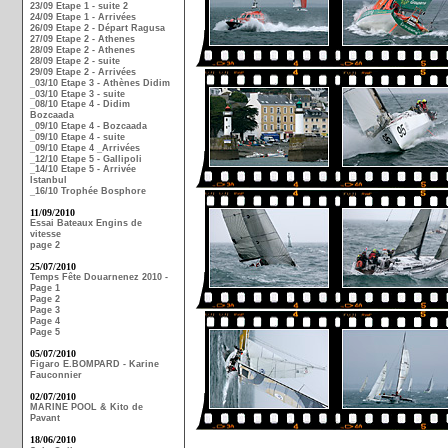
23/09 Etape 1 - suite 2
24/09 Etape 1 - Arrivées
26/09 Etape 2 - Départ Ragusa
27/09 Etape 2 - Athenes
28/09 Etape 2 - Athenes
28/09 Etape 2 - suite
29/09 Etape 2 - Arrivées
_03/10 Etape 3 - Athènes Didim
_03/10 Etape 3 - suite
_08/10 Etape 4 - Didim
Bozcaada
_09/10 Etape 4 - Bozcaada
_09/10 Etape 4 - suite
_09/10 Etape 4 _Arrivées
_12/10 Etape 5 - Gallipoli
_14/10 Etape 5 - Arrivée
Istanbul
_16/10 Trophée Bosphore
11/09/2010
Essai Bateaux Engins de
vitesse
page 2
25/07/2010
Temps Fête Douarnenez 2010 -
Page 1
Page 2
Page 3
Page 4
Page 5
05/07/2010
Figaro E.BOMPARD - Karine
Fauconnier
02/07/2010
MARINE POOL & Kito de
Pavant
18/06/2010