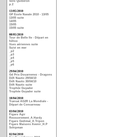
Solo Quiberon
p.2
13/05/2010
GP Ecole Navale 2010 - 13/05
13/05 suite
14/05
15/05
15/05 suite
08/05/2010
Tour de Belle Ile - Départ en
hélico
Vues aériennes suite
Suivi en mer
_p2
_p3
_p4
_p5
_p6
29/04/2010
Gd Prix Douarnenez - Dragons
Défi Nautic 29/04/10
Défi Nautic 30/04/10
Défi Nautic suite
Trophée Guyader
Trophée Guyader suite
18/04/2010
Transat AG2R La Mondiale -
Départ de Concarneau
03/04/2010
Figaro Agir
Recouvrement_A.Hardy
Figaro Gedimat_A.Tripon
Figaro Maisons Avenir_H.P
Schipman
02/04/2010