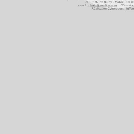
Tel : 02 97 55 83 69 - Mobile : 06 
e-mail :
photo@vapillon.com
S'inscrire 
Réalisation Cyberouest -
InTer