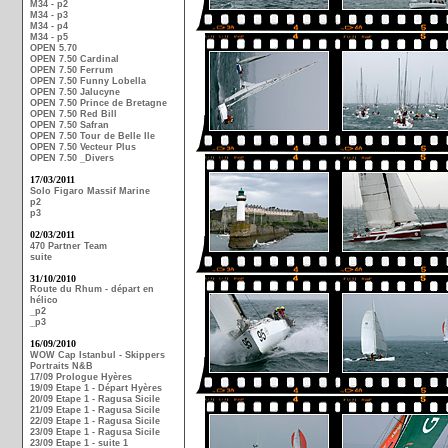
M34 - p2
M34 - p3
M34 - p4
M34 - p5
OPEN 5.70
OPEN 7.50 Cardinal
OPEN 7.50 Ferrum
OPEN 7.50 Funny Lobella
OPEN 7.50 Jalucyne
OPEN 7.50 Prince de Bretagne
OPEN 7.50 Red Bill
OPEN 7.50 Safran
OPEN 7.50 Tour de Belle Ile
OPEN 7.50 Vecteur Plus
OPEN 7.50 _Divers
17/03/2011
Solo Figaro Massif Marine
p2
p3
02/03/2011
470 Partner Team
suite
31/10/2010
Route du Rhum - départ en
hélico
_p2
_p3
16/09/2010
WOW Cap Istanbul - Skippers
Portraits N&B
17/09 Prologue Hyères
19/09 Etape 1 - Départ Hyères
20/09 Etape 1 - Ragusa Sicile
21/09 Etape 1 - Ragusa Sicile
22/09 Etape 1 - Ragusa Sicile
23/09 Etape 1 - Ragusa Sicile
23/09 Etape 1 - suite 1