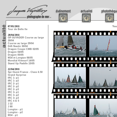
07/05/2011
Tou
Tour de Belle Ile
28/04/2011
GP GUYADER Course au large
28/04
Course au large 29/04
Défi Nautic 30/04
Dragon Coupe CMB 02/05
Dragon 04/05
Dragon 05/05
M34 et Longtze 06/05
Mondial Kitesurf 14/05
Stand Up Paddle 15/05
22/04/2011
Spi Ouest France - Class 6.50
Grand Surprise
IRC 1- p1
IRC 1- p2
IRC 2- p1
IRC 2- p2
IRC 2- p3
IRC 3- p1
IRC 3- p2
IRC 3- p3
IRC 4 & 5
J 22
J 80
Longtze - p1
Longtze - p2
M34 - p1