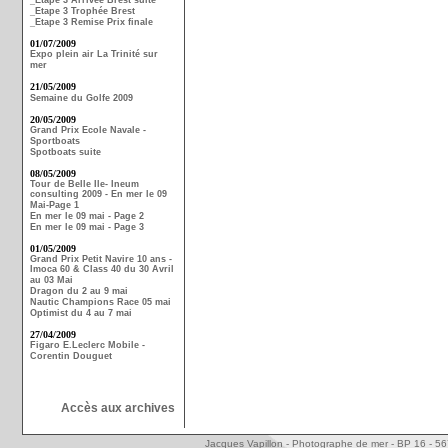
_Etape 3 Arrivée Brest suite
_Etape 3 Trophée Brest
_Etape 3 Remise Prix finale
01/07/2009
Expo plein air La Trinité sur
mer
21/05/2009
Semaine du Golfe 2009
20/05/2009
Grand Prix Ecole Navale -
Sportboats
Spotboats suite
08/05/2009
Tour de Belle Ile- Ineum
consulting 2009 - En mer le 09
Mai-Page 1
En mer le 09 mai - Page 2
En mer le 09 mai - Page 3
01/05/2009
Grand Prix Petit Navire 10 ans -
Imoca 60 & Class 40 du 30 Avril
au 03 Mai
Dragon du 2 au 9 mai
Nautic Champions Race 05 mai
Optimist du 4 au 7 mai
27/04/2009
Figaro E.Leclerc Mobile -
Corentin Douguet
Accès aux archives
Jacques Vapillon - Photographe de mer - BP 16 - 5