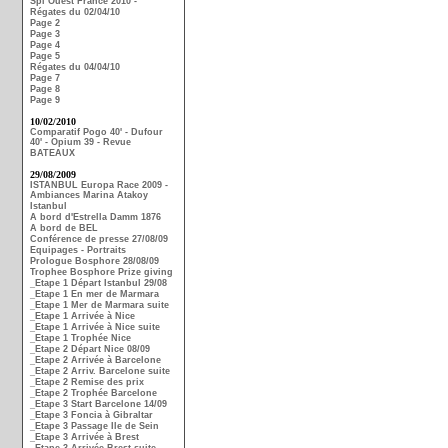
Spi Ouest France 2010 -
Régates du 02/04/10
Page 2
Page 3
Page 4
Page 5
Régates du 04/04/10
Page 7
Page 8
Page 9
10/02/2010
Comparatif Pogo 40' - Dufour
40' - Opium 39 - Revue
BATEAUX
29/08/2009
ISTANBUL Europa Race 2009 -
Ambiances Marina Atakoy
Istanbul
A bord d'Estrella Damm 1876
A bord de BEL
Conférence de presse 27/08/09
Equipages - Portraits
Prologue Bosphore 28/08/09
Trophee Bosphore Prize giving
_Etape 1 Départ Istanbul 29/08
_Etape 1 En mer de Marmara
_Etape 1 Mer de Marmara suite
_Etape 1 Arrivée à Nice
_Etape 1 Arrivée à Nice suite
_Etape 1 Trophée Nice
_Etape 2 Départ Nice 08/09
_Etape 2 Arrivée à Barcelone
_Etape 2 Arriv. Barcelone suite
_Etape 2 Remise des prix
_Etape 2 Trophée Barcelone
_Etape 3 Start Barcelone 14/09
_Etape 3 Foncia à Gibraltar
_Etape 3 Passage Ile de Sein
_Etape 3 Arrivée à Brest