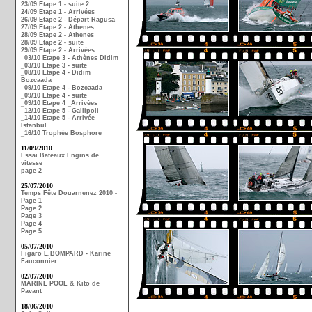
23/09 Etape 1 - suite 2
24/09 Etape 1 - Arrivées
26/09 Etape 2 - Départ Ragusa
27/09 Etape 2 - Athenes
28/09 Etape 2 - Athenes
28/09 Etape 2 - suite
29/09 Etape 2 - Arrivées
_03/10 Etape 3 - Athènes Didim
_03/10 Etape 3 - suite
_08/10 Etape 4 - Didim
Bozcaada
_09/10 Etape 4 - Bozcaada
_09/10 Etape 4 - suite
_09/10 Etape 4 _Arrivées
_12/10 Etape 5 - Gallipoli
_14/10 Etape 5 - Arrivée
Istanbul
_16/10 Trophée Bosphore
11/09/2010
Essai Bateaux Engins de
vitesse
page 2
25/07/2010
Temps Fête Douarnenez 2010 -
Page 1
Page 2
Page 3
Page 4
Page 5
05/07/2010
Figaro E.BOMPARD - Karine
Fauconnier
02/07/2010
MARINE POOL & Kito de
Pavant
18/06/2010