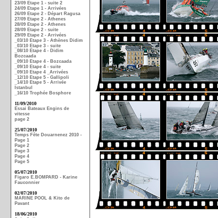
23/09 Etape 1 - suite 2
24/09 Etape 1 - Arrivées
26/09 Etape 2 - Départ Ragusa
27/09 Etape 2 - Athenes
28/09 Etape 2 - Athenes
28/09 Etape 2 - suite
29/09 Etape 2 - Arrivées
_03/10 Etape 3 - Athènes Didim
_03/10 Etape 3 - suite
_08/10 Etape 4 - Didim
Bozcaada
_09/10 Etape 4 - Bozcaada
_09/10 Etape 4 - suite
_09/10 Etape 4 _Arrivées
_12/10 Etape 5 - Gallipoli
_14/10 Etape 5 - Arrivée
Istanbul
_16/10 Trophée Bosphore
11/09/2010
Essai Bateaux Engins de
vitesse
page 2
25/07/2010
Temps Fête Douarnenez 2010 -
Page 1
Page 2
Page 3
Page 4
Page 5
05/07/2010
Figaro E.BOMPARD - Karine
Fauconnier
02/07/2010
MARINE POOL & Kito de
Pavant
18/06/2010