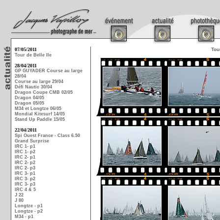
07/05/2011
Tou
Tour de Belle Ile
28/04/2011
GP GUYADER Course au large
28/04
Course au large 29/04
Défi Nautic 30/04
Dragon Coupe CMB 02/05
Dragon 04/05
Dragon 05/05
M34 et Longtze 06/05
Mondial Kitesurf 14/05
Stand Up Paddle 15/05
22/04/2011
Spi Ouest France - Class 6.50
Grand Surprise
IRC 1- p1
IRC 1- p2
IRC 2- p1
IRC 2- p2
IRC 2- p3
IRC 3- p1
IRC 3- p2
IRC 3- p3
IRC 4 & 5
J 22
J 80
Longtze - p1
Longtze - p2
M34 - p1