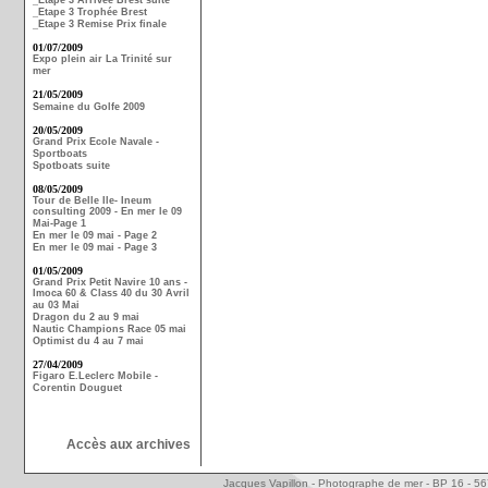
_Etape 3 Arrivée Brest suite
_Etape 3 Trophée Brest
_Etape 3 Remise Prix finale
01/07/2009
Expo plein air La Trinité sur
mer
21/05/2009
Semaine du Golfe 2009
20/05/2009
Grand Prix Ecole Navale -
Sportboats
Spotboats suite
08/05/2009
Tour de Belle Ile- Ineum
consulting 2009 - En mer le 09
Mai-Page 1
En mer le 09 mai - Page 2
En mer le 09 mai - Page 3
01/05/2009
Grand Prix Petit Navire 10 ans -
Imoca 60 & Class 40 du 30 Avril
au 03 Mai
Dragon du 2 au 9 mai
Nautic Champions Race 05 mai
Optimist du 4 au 7 mai
27/04/2009
Figaro E.Leclerc Mobile -
Corentin Douguet
Accès aux archives
Jacques Vapillon - Photographe de mer - BP 16 - 5