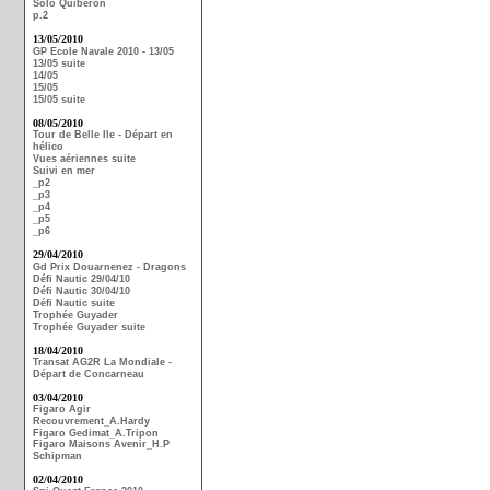
Solo Quiberon
p.2
13/05/2010
GP Ecole Navale 2010 - 13/05
13/05 suite
14/05
15/05
15/05 suite
08/05/2010
Tour de Belle Ile - Départ en
hélico
Vues aériennes suite
Suivi en mer
_p2
_p3
_p4
_p5
_p6
29/04/2010
Gd Prix Douarnenez - Dragons
Défi Nautic 29/04/10
Défi Nautic 30/04/10
Défi Nautic suite
Trophée Guyader
Trophée Guyader suite
18/04/2010
Transat AG2R La Mondiale -
Départ de Concarneau
03/04/2010
Figaro Agir
Recouvrement_A.Hardy
Figaro Gedimat_A.Tripon
Figaro Maisons Avenir_H.P
Schipman
02/04/2010