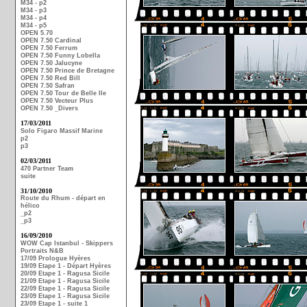
M34 - p2
M34 - p3
M34 - p4
M34 - p5
OPEN 5.70
OPEN 7.50 Cardinal
OPEN 7.50 Ferrum
OPEN 7.50 Funny Lobella
OPEN 7.50 Jalucyne
OPEN 7.50 Prince de Bretagne
OPEN 7.50 Red Bill
OPEN 7.50 Safran
OPEN 7.50 Tour de Belle Ile
OPEN 7.50 Vecteur Plus
OPEN 7.50 _Divers
17/03/2011
Solo Figaro Massif Marine
p2
p3
02/03/2011
470 Partner Team
suite
31/10/2010
Route du Rhum - départ en
hélico
_p2
_p3
16/09/2010
WOW Cap Istanbul - Skippers
Portraits N&B
17/09 Prologue Hyères
19/09 Etape 1 - Départ Hyères
20/09 Etape 1 - Ragusa Sicile
21/09 Etape 1 - Ragusa Sicile
22/09 Etape 1 - Ragusa Sicile
23/09 Etape 1 - Ragusa Sicile
23/09 Etape 1 - suite 1