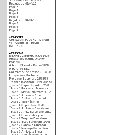
Spi Ouest France 2010 -
Régates du 02/04/10
Page 2
Page 3
Page 4
Page 5
Régates du 04/04/10
Page 7
Page 8
Page 9
10/02/2010
Comparatif Pogo 40' - Dufour
40' - Opium 39 - Revue
BATEAUX
29/08/2009
ISTANBUL Europa Race 2009 -
Ambiances Marina Atakoy
Istanbul
A bord d'Estrella Damm 1876
A bord de BEL
Conférence de presse 27/08/09
Equipages - Portraits
Prologue Bosphore 28/08/09
Trophee Bosphore Prize giving
_Etape 1 Départ Istanbul 29/08
_Etape 1 En mer de Marmara
_Etape 1 Mer de Marmara suite
_Etape 1 Arrivée à Nice
_Etape 1 Arrivée à Nice suite
_Etape 1 Trophée Nice
_Etape 2 Départ Nice 08/09
_Etape 2 Arrivée à Barcelone
_Etape 2 Arriv. Barcelone suite
_Etape 2 Remise des prix
_Etape 2 Trophée Barcelone
_Etape 3 Start Barcelone 14/09
_Etape 3 Foncia à Gibraltar
_Etape 3 Passage Ile de Sein
_Etape 3 Arrivée à Brest