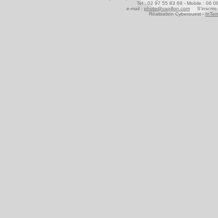
Tel : 02 97 55 83 69 - Mobile : 06 
e-mail :
photo@vapillon.com
S'inscrire 
Réalisation Cyberouest -
InTer