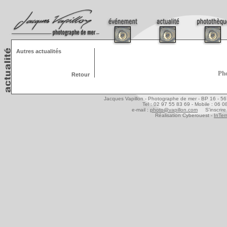
Autres actualités
Pho
Retour
Jacques Vapillon - Photographe de mer - BP 16 - 5
Tel : 02 97 55 83 69 - Mobile : 06 
e-mail :
photo@vapillon.com
S'inscrire 
Réalisation Cyberouest -
InTer