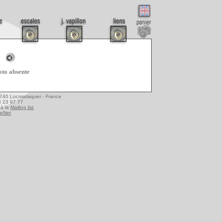
to absente
6740 Locmariaquer - France
08 23 97 77
à la
Mailing list
reNet