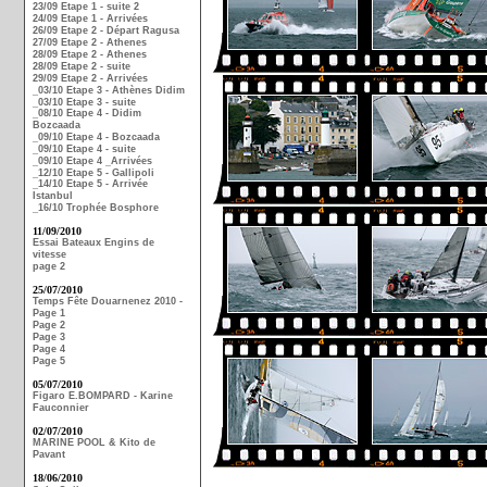
23/09 Etape 1 - suite 2
24/09 Etape 1 - Arrivées
26/09 Etape 2 - Départ Ragusa
27/09 Etape 2 - Athenes
28/09 Etape 2 - Athenes
28/09 Etape 2 - suite
29/09 Etape 2 - Arrivées
_03/10 Etape 3 - Athènes Didim
_03/10 Etape 3 - suite
_08/10 Etape 4 - Didim
Bozcaada
_09/10 Etape 4 - Bozcaada
_09/10 Etape 4 - suite
_09/10 Etape 4 _Arrivées
_12/10 Etape 5 - Gallipoli
_14/10 Etape 5 - Arrivée
Istanbul
_16/10 Trophée Bosphore
11/09/2010
Essai Bateaux Engins de
vitesse
page 2
25/07/2010
Temps Fête Douarnenez 2010 -
Page 1
Page 2
Page 3
Page 4
Page 5
05/07/2010
Figaro E.BOMPARD - Karine
Fauconnier
02/07/2010
MARINE POOL & Kito de
Pavant
18/06/2010