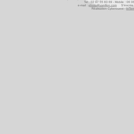
Tel : 02 97 55 83 69 - Mobile : 06 
e-mail :
photo@vapillon.com
S'inscrire 
Réalisation Cyberouest -
InTer