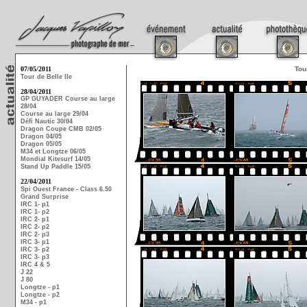
07/05/2011
Tou
Tour de Belle Ile
28/04/2011
GP GUYADER Course au large
28/04
Course au large 29/04
Défi Nautic 30/04
Dragon Coupe CMB 02/05
Dragon 04/05
Dragon 05/05
M34 et Longtze 06/05
Mondial Kitesurf 14/05
Stand Up Paddle 15/05
22/04/2011
Spi Ouest France - Class 6.50
Grand Surprise
IRC 1- p1
IRC 1- p2
IRC 2- p1
IRC 2- p2
IRC 2- p3
IRC 3- p1
IRC 3- p2
IRC 3- p3
IRC 4 & 5
J 22
J 80
Longtze - p1
Longtze - p2
M34 - p1