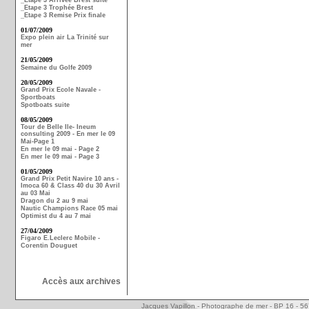
_Etape 3 Arrivée Brest suite
_Etape 3 Trophée Brest
_Etape 3 Remise Prix finale
01/07/2009
Expo plein air La Trinité sur
mer
21/05/2009
Semaine du Golfe 2009
20/05/2009
Grand Prix Ecole Navale -
Sportboats
Spotboats suite
08/05/2009
Tour de Belle Ile- Ineum
consulting 2009 - En mer le 09
Mai-Page 1
En mer le 09 mai - Page 2
En mer le 09 mai - Page 3
01/05/2009
Grand Prix Petit Navire 10 ans -
Imoca 60 & Class 40 du 30 Avril
au 03 Mai
Dragon du 2 au 9 mai
Nautic Champions Race 05 mai
Optimist du 4 au 7 mai
27/04/2009
Figaro E.Leclerc Mobile -
Corentin Douguet
Accès aux archives
Jacques Vapillon - Photographe de mer - BP 16 - 5