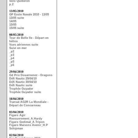
Solo Quiberon
p.2
13/05/2010
GP Ecole Navale 2010 - 13/05
13/05 suite
14/05
15/05
15/05 suite
08/05/2010
Tour de Belle Ile - Départ en
hélico
Vues aériennes suite
Suivi en mer
_p2
_p3
_p4
_p5
_p6
29/04/2010
Gd Prix Douarnenez - Dragons
Défi Nautic 29/04/10
Défi Nautic 30/04/10
Défi Nautic suite
Trophée Guyader
Trophée Guyader suite
18/04/2010
Transat AG2R La Mondiale -
Départ de Concarneau
03/04/2010
Figaro Agir
Recouvrement_A.Hardy
Figaro Gedimat_A.Tripon
Figaro Maisons Avenir_H.P
Schipman
02/04/2010