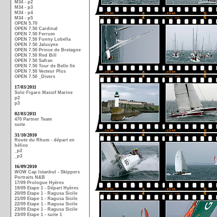
M34 - p2
M34 - p3
M34 - p4
M34 - p5
OPEN 5.70
OPEN 7.50 Cardinal
OPEN 7.50 Ferrum
OPEN 7.50 Funny Lobella
OPEN 7.50 Jalucyne
OPEN 7.50 Prince de Bretagne
OPEN 7.50 Red Bill
OPEN 7.50 Safran
OPEN 7.50 Tour de Belle Ile
OPEN 7.50 Vecteur Plus
OPEN 7.50 _Divers
17/03/2011
Solo Figaro Massif Marine
p2
p3
02/03/2011
470 Partner Team
suite
31/10/2010
Route du Rhum - départ en
hélico
_p2
_p3
16/09/2010
WOW Cap Istanbul - Skippers
Portraits N&B
17/09 Prologue Hyères
19/09 Etape 1 - Départ Hyères
20/09 Etape 1 - Ragusa Sicile
21/09 Etape 1 - Ragusa Sicile
22/09 Etape 1 - Ragusa Sicile
23/09 Etape 1 - Ragusa Sicile
23/09 Etape 1 - suite 1