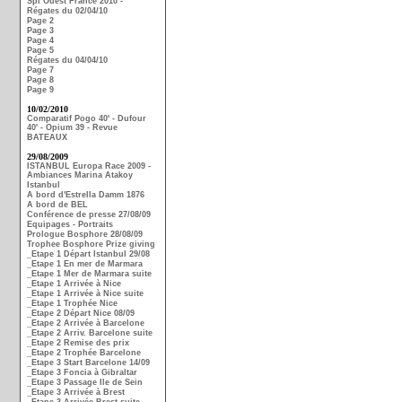
Spi Ouest France 2010 -
Régates du 02/04/10
Page 2
Page 3
Page 4
Page 5
Régates du 04/04/10
Page 7
Page 8
Page 9
10/02/2010
Comparatif Pogo 40' - Dufour
40' - Opium 39 - Revue
BATEAUX
29/08/2009
ISTANBUL Europa Race 2009 -
Ambiances Marina Atakoy
Istanbul
A bord d'Estrella Damm 1876
A bord de BEL
Conférence de presse 27/08/09
Equipages - Portraits
Prologue Bosphore 28/08/09
Trophee Bosphore Prize giving
_Etape 1 Départ Istanbul 29/08
_Etape 1 En mer de Marmara
_Etape 1 Mer de Marmara suite
_Etape 1 Arrivée à Nice
_Etape 1 Arrivée à Nice suite
_Etape 1 Trophée Nice
_Etape 2 Départ Nice 08/09
_Etape 2 Arrivée à Barcelone
_Etape 2 Arriv. Barcelone suite
_Etape 2 Remise des prix
_Etape 2 Trophée Barcelone
_Etape 3 Start Barcelone 14/09
_Etape 3 Foncia à Gibraltar
_Etape 3 Passage Ile de Sein
_Etape 3 Arrivée à Brest