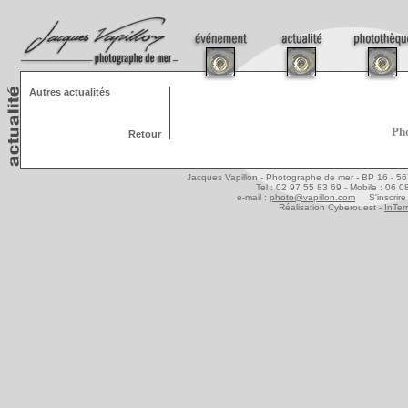
Autres actualités
Pho
Retour
Jacques Vapillon - Photographe de mer - BP 16 - 5
Tel : 02 97 55 83 69 - Mobile : 06 
e-mail :
photo@vapillon.com
S'inscrire 
Réalisation Cyberouest -
InTer