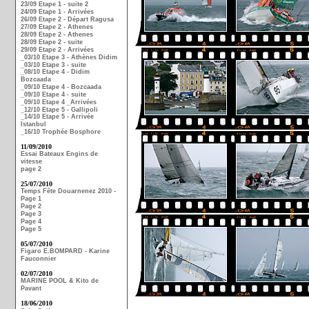
23/09 Etape 1 - suite 2
24/09 Etape 1 - Arrivées
26/09 Etape 2 - Départ Ragusa
27/09 Etape 2 - Athenes
28/09 Etape 2 - Athenes
28/09 Etape 2 - suite
29/09 Etape 2 - Arrivées
_03/10 Etape 3 - Athènes Didim
_03/10 Etape 3 - suite
_08/10 Etape 4 - Didim
Bozcaada
_09/10 Etape 4 - Bozcaada
_09/10 Etape 4 - suite
_09/10 Etape 4 _Arrivées
_12/10 Etape 5 - Gallipoli
_14/10 Etape 5 - Arrivée
Istanbul
_16/10 Trophée Bosphore
11/09/2010
Essai Bateaux Engins de
vitesse
page 2
25/07/2010
Temps Fête Douarnenez 2010 -
Page 1
Page 2
Page 3
Page 4
Page 5
05/07/2010
Figaro E.BOMPARD - Karine
Fauconnier
02/07/2010
MARINE POOL & Kito de
Pavant
18/06/2010