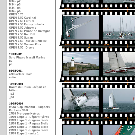
M34 - p2
M34 - p3
M34 - p4
M34 - p5
OPEN 5.70
OPEN 7.50 Cardinal
OPEN 7.50 Ferrum
OPEN 7.50 Funny Lobella
OPEN 7.50 Jalucyne
OPEN 7.50 Prince de Bretagne
OPEN 7.50 Red Bill
OPEN 7.50 Safran
OPEN 7.50 Tour de Belle Ile
OPEN 7.50 Vecteur Plus
OPEN 7.50 _Divers
17/03/2011
Solo Figaro Massif Marine
p2
p3
02/03/2011
470 Partner Team
suite
31/10/2010
Route du Rhum - départ en
hélico
_p2
_p3
16/09/2010
WOW Cap Istanbul - Skippers
Portraits N&B
17/09 Prologue Hyères
19/09 Etape 1 - Départ Hyères
20/09 Etape 1 - Ragusa Sicile
21/09 Etape 1 - Ragusa Sicile
22/09 Etape 1 - Ragusa Sicile
23/09 Etape 1 - Ragusa Sicile
23/09 Etape 1 - suite 1