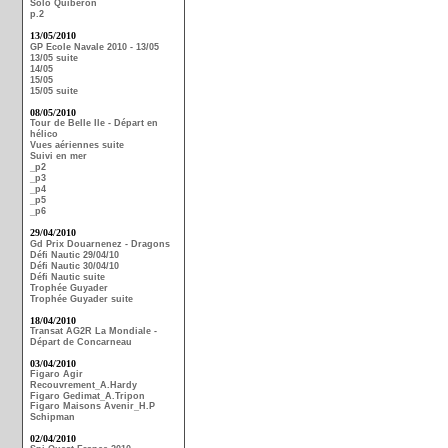
Solo Quiberon
p.2
13/05/2010
GP Ecole Navale 2010 - 13/05
13/05 suite
14/05
15/05
15/05 suite
08/05/2010
Tour de Belle Ile - Départ en
hélico
Vues aériennes suite
Suivi en mer
_p2
_p3
_p4
_p5
_p6
29/04/2010
Gd Prix Douarnenez - Dragons
Défi Nautic 29/04/10
Défi Nautic 30/04/10
Défi Nautic suite
Trophée Guyader
Trophée Guyader suite
18/04/2010
Transat AG2R La Mondiale -
Départ de Concarneau
03/04/2010
Figaro Agir
Recouvrement_A.Hardy
Figaro Gedimat_A.Tripon
Figaro Maisons Avenir_H.P
Schipman
02/04/2010