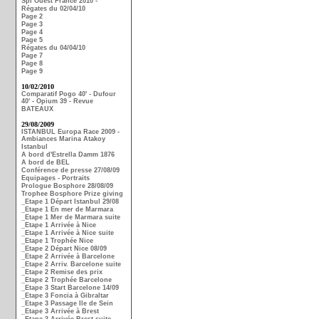
Spi Ouest France 2010 -
Régates du 02/04/10
Page 2
Page 3
Page 4
Page 5
Régates du 04/04/10
Page 7
Page 8
Page 9
10/02/2010
Comparatif Pogo 40' - Dufour
40' - Opium 39 - Revue
BATEAUX
29/08/2009
ISTANBUL Europa Race 2009 -
Ambiances Marina Atakoy
Istanbul
A bord d'Estrella Damm 1876
A bord de BEL
Conférence de presse 27/08/09
Equipages - Portraits
Prologue Bosphore 28/08/09
Trophee Bosphore Prize giving
_Etape 1 Départ Istanbul 29/08
_Etape 1 En mer de Marmara
_Etape 1 Mer de Marmara suite
_Etape 1 Arrivée à Nice
_Etape 1 Arrivée à Nice suite
_Etape 1 Trophée Nice
_Etape 2 Départ Nice 08/09
_Etape 2 Arrivée à Barcelone
_Etape 2 Arriv. Barcelone suite
_Etape 2 Remise des prix
_Etape 2 Trophée Barcelone
_Etape 3 Start Barcelone 14/09
_Etape 3 Foncia à Gibraltar
_Etape 3 Passage Ile de Sein
_Etape 3 Arrivée à Brest