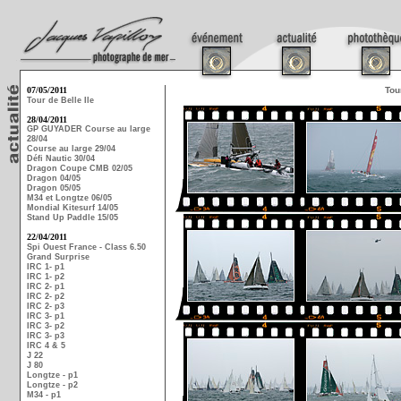
07/05/2011
Tou
Tour de Belle Ile
28/04/2011
GP GUYADER Course au large
28/04
Course au large 29/04
Défi Nautic 30/04
Dragon Coupe CMB 02/05
Dragon 04/05
Dragon 05/05
M34 et Longtze 06/05
Mondial Kitesurf 14/05
Stand Up Paddle 15/05
22/04/2011
Spi Ouest France - Class 6.50
Grand Surprise
IRC 1- p1
IRC 1- p2
IRC 2- p1
IRC 2- p2
IRC 2- p3
IRC 3- p1
IRC 3- p2
IRC 3- p3
IRC 4 & 5
J 22
J 80
Longtze - p1
Longtze - p2
M34 - p1