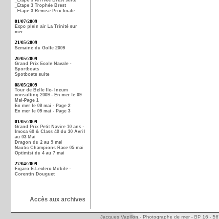
_Etape 3 Arrivée Brest suite
_Etape 3 Trophée Brest
_Etape 3 Remise Prix finale
01/07/2009
Expo plein air La Trinité sur
mer
21/05/2009
Semaine du Golfe 2009
20/05/2009
Grand Prix Ecole Navale -
Sportboats
Spotboats suite
08/05/2009
Tour de Belle Ile- Ineum
consulting 2009 - En mer le 09
Mai-Page 1
En mer le 09 mai - Page 2
En mer le 09 mai - Page 3
01/05/2009
Grand Prix Petit Navire 10 ans -
Imoca 60 & Class 40 du 30 Avril
au 03 Mai
Dragon du 2 au 9 mai
Nautic Champions Race 05 mai
Optimist du 4 au 7 mai
27/04/2009
Figaro E.Leclerc Mobile -
Corentin Douguet
Accès aux archives
Jacques Vapillon - Photographe de mer - BP 16 - 5