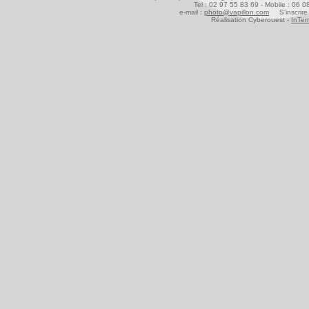
Tel : 02 97 55 83 69 - Mobile : 06 
e-mail :
photo@vapillon.com
S'inscrire 
Réalisation Cyberouest -
InTer