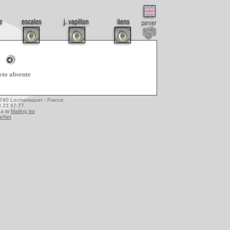
to absente
6740 Locmariaquer - France
08 23 97 77
à la
Mailing list
reNet