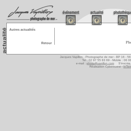
Autres actualités
Pho
Retour
Jacques Vapillon - Photographe de mer - BP 16 - 5
Tel : 02 97 55 83 69 - Mobile : 06 
e-mail :
photo@vapillon.com
S'inscrire 
Réalisation Cyberouest -
InTer