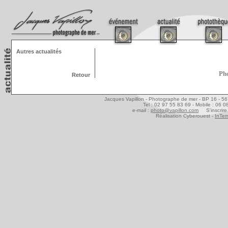
Autres actualités
Pho
Retour
Jacques Vapillon - Photographe de mer - BP 16 - 5
Tel : 02 97 55 83 69 - Mobile : 06 
e-mail :
photo@vapillon.com
S'inscrire 
Réalisation Cyberouest -
InTer