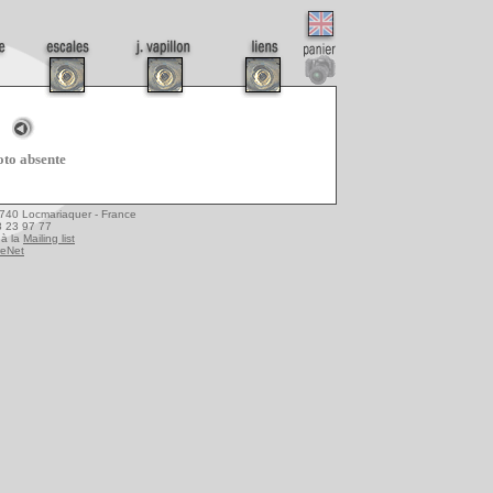
to absente
6740 Locmariaquer - France
08 23 97 77
à la
Mailing list
reNet